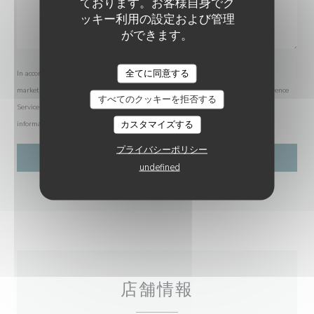
ております。お客様自身でク
ッキー利用の設定および管理
ができます。
全てに同意する
In accordance with data protection regulations, you have the right to opt out of
marketing communications. UK residents can register with the Telephone Preference
すべてのクッキーを拒否する
Service at
tpsonline.org.uk
. US residents can register at
donotcall.gov
. For more
カスタマイズする
information about how we process your data, please see our
privacy policy
.
プライバシーポリシー
undefined
店舗情報