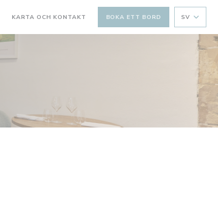
KARTA OCH KONTAKT
BOKA ETT BORD
SV
((ÖPPNAS I ETT NYTT FÖNSTER))