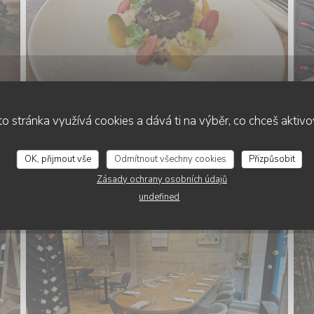
o stránka využívá cookies a dává ti na výběr, co chceš aktiv
PRIVATISATIONS
OK, přijmout vše
Odmítnout všechny cookies
Přizpůsobit
Zásady ochrany osobních údajů
undefined