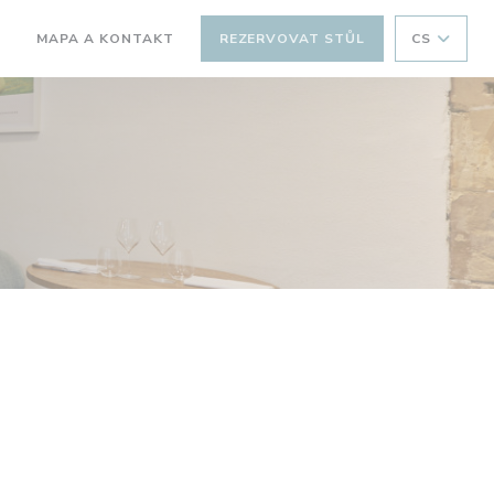
MAPA A KONTAKT
REZERVOVAT STŮL
CS
((OTEVŘE SE V NOVÉM OKNĚ))