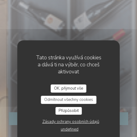
Tato stránka využívá cookies
a dává ti na výběr, co chceš
aktivovat
CUISINE MODERNE
•
CAEN
OK, přijmout vše
AUGIA
Odmítnout všechny cookies
Přizpůsobit
REZERVOVAT STŮL
Zásady ochrany osobních údajů
undefined