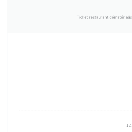
Ticket restaurant dématé
12: