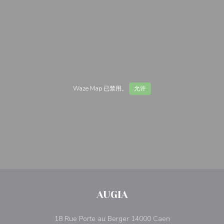
Waze Map 已禁用。
允许
AUGIA
((在新窗口中打开)
18 Rue Porte au Berger 14000 Caen